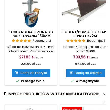
KÓŁKO ROLKA JEZDNA DO
PODEST/POMOST Z KLAPĄ
RUSZTOWANIA 150MM
- PROTEC 2M
Recenzje:
3
Recenzje:
3
Kółko do rusztowania 150 mm
Podest z klapą ProTec 2,0m
z hamulcem. Zastosowanie:
nr. kat 911001
ProTec, ClimTec, Stabilo 10 i
271,83 zł
703,56 zł
Cena
Cena
brutto
brutto
Stabilo 50.
221,00 zł
572,00 zł
netto
netto
Dodaj do koszyka
Dodaj do koszyka




W magazynie
W magazynie
11 INNYCH PRODUKTÓW W TEJ SAMEJ KATEGORII:
>
<
Wyprzedaż!