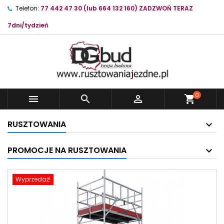
Telefon:
77 442 47 30 (lub 664 132 160) ZADZWOŃ TERAZ
7dni/tydzień
0



shopping_cart
RUSZTOWANIA
PROMOCJE NA RUSZTOWANIA
Wyprzedaż!