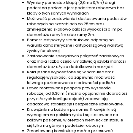
Wymiary pomostu z klapą (2,0m x 0,7m) drugi
podest na poziomie jest podestem roboczym bez
klapy o tych samych wymiarach
Możliwość przestawiania i dostosowania podestów
roboczych na szczeblach co 25cm oraz
zmniejszenia skokowo całości wysokości o 1m po
demontażu ramy 1m albo ramy 2m.
Pomost jest pokryty sitodrukowo odporną na
warunki atmosferyczne i antypoślizgową warstwą
żywicy fenolowej .
Zastosowanie specjalnych połączeń zaciskowych
oraz mała liczba części umożliwiają szybki montaż i
demontaż bez użycia dodatkowych narzędzi.
Rolki jezdne wyposażone są w hamulec oraz
regulację wysokości, co zapewnia możliwość
łatwego poziomowania nierówności podłoża.
Łatwo montowane podpory przy wysokości
roboczej od 6,30 m ( można opcjonalnie dobrać też
przy niższych konfiguracjach) zapewniają
dodatkową stabilizację i bezpieczne użytkowanie.
Krawężniki na każdym poziomie. Krawężniki są
wymogiem na polskim rynku i są stosowane na
każdym poziomie, w ofertach niemieckich stosuje
się tylko na górnym podeście roboczym.
Zmontowaną konstrukcję można przesuwać