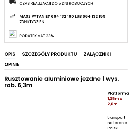
CZAS REALIZACJI DO 5 DNI ROBOCZYCH
MASZ PYTANIE? 664 132 160 LUB 664 132 159
7DNI/TYDZIEŃ
PODATEK VAT 23%
OPIS
SZCZEGÓŁY PRODUKTU
ZAŁĄCZNIKI
OPINIE
Rusztowanie aluminiowe jezdne | wys.
rob. 6,3m
Platforma
1,35m x
2,0m
-
transport
na terenie
Polski