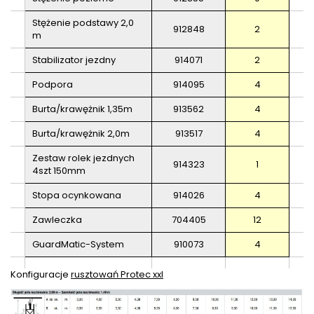
Stężenie podstawy 2,0
912848
2
m
Stabilizator jezdny
914071
2
Podpora
914095
4
Burta/krawężnik 1,35m
913562
4
Burta/krawężnik 2,0m
913517
4
Zestaw rolek jezdnych
914323
1
4szt 150mm
Stopa ocynkowana
914026
4
Zawleczka
704405
12
GuardMatic-System
910073
4
Konfiguracje
rusztowań Protec xxl