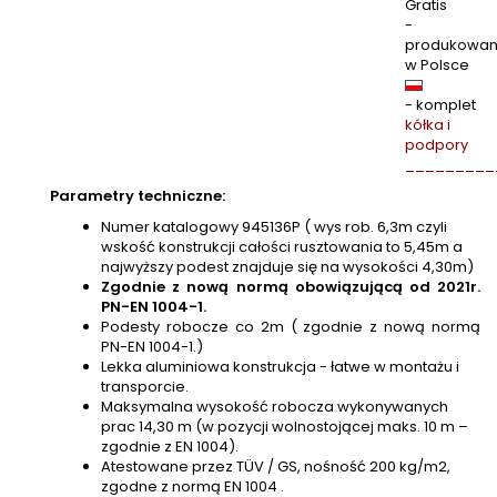
Gratis
-
produkowa
w Polsce
- komplet
kółka i
podpory
_________
Parametry techniczne:
Numer katalogowy 945136P ( wys rob. 6,3m czyli
wskość konstrukcji całości rusztowania to 5,45m a
najwyższy podest znajduje się na wysokości 4,30m)
Zgodnie z nową normą obowiązującą od 2021r.
PN-EN 1004-1.
Podesty robocze co 2m ( zgodnie z nową normą
PN-EN 1004-1.)
Lekka aluminiowa konstrukcja - łatwe w montażu i
transporcie.
Maksymalna wysokość robocza wykonywanych
prac 14,30 m (w pozycji wolnostojącej maks. 10 m –
zgodnie z EN 1004).
Atestowane przez TÜV / GS, nośność 200 kg/m2,
zgodne z normą EN 1004 .