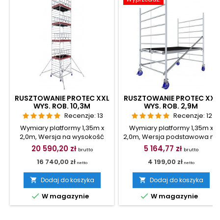
RUSZTOWANIE PROTEC XXL
RUSZTOWANIE PROTEC XXL
WYS. ROB. 10,3M
WYS. ROB. 2,9M
Recenzje:
13
Recenzje:
12
Wymiary platformy 1,35m x
Wymiary platformy 1,35m x
2,0m, Wersja na wysokość
2,0m, Wersja podstawowa na
roboczą 10,3m Kółka i
wysokość roboczą 2,9m
20 590,20 zł
5 164,77 zł
Cena
Cena
brutto
brutto
podpory w zestawienie
Kółka w zestawienie
16 740,00 zł
4 199,00 zł
netto
netto
Dodaj do koszyka
Dodaj do koszyka




W magazynie
W magazynie