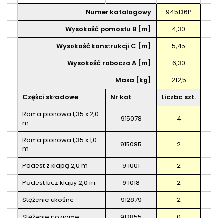
Numer katalogowy
945136P
Wysokość pomostu B [m]
4,30
Wysokość konstrukcji C [m]
5,45
Wysokość robocza A [m]
6,30
Masa [kg]
212,5
Części składowe
Nr kat
Liczba szt.
Rama pionowa 1,35 x 2,0
915078
4
m
Rama pionowa 1,35 x 1,0
915085
2
m
Podest z klapą 2,0 m
911001
2
Podest bez klapy 2,0 m
911018
2
Stężenie ukośne
912879
2
Stężenie poziome
912855
0